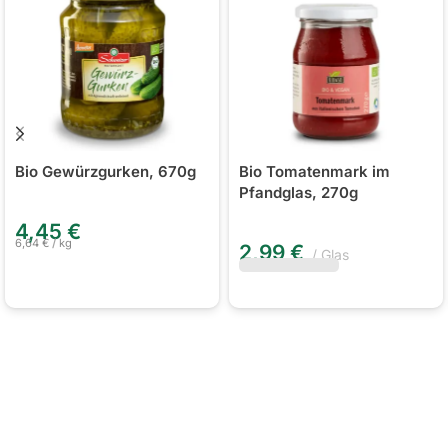
Bio Gewürzgurken, 670g
Bio Tomatenmark im
Pfandglas, 270g
4,45
€
6,64
€
/
kg
2,99
€
Glas