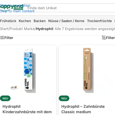
Skip to navigation
Skip to main content
Frühstück
Kochen
Backen
Nüsse / Saaten / Kerne
Trockenfrüchte
Start
/
Produkt Marke
/
Hydrophil
Alle 7 Ergebnisse werden angezeigt
Filter
Filter
NEU
NEU
Hydrophil
Hydrophil – Zahnbürste
Kinderzahnbürste mit dem
Classic medium