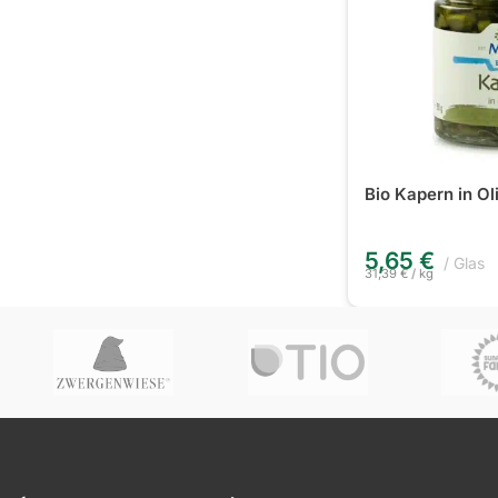
Bio Kapern in Ol
5,65
€
Glas
31,39
€
/
kg