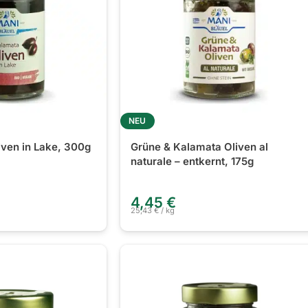
NEU
iven in Lake, 300g
Grüne & Kalamata Oliven al
naturale – entkernt, 175g
4,45
€
25,43
€
/
kg