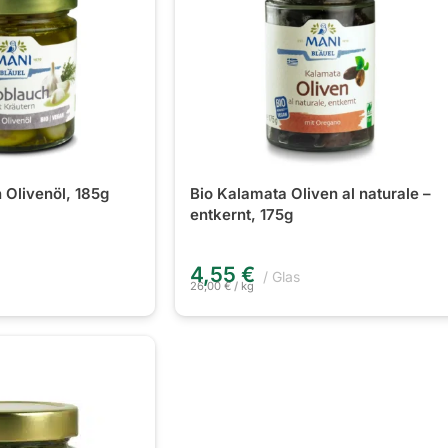
 Olivenöl, 185g
Bio Kalamata Oliven al naturale –
entkernt, 175g
4,55
€
Glas
26,00
€
/
kg