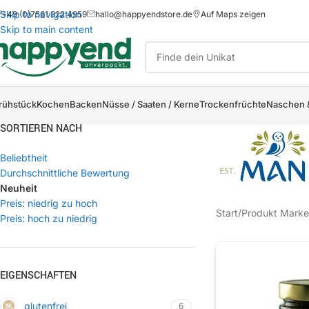
Skip to navigation
+49 (0)7561 822 4959
hallo@happyendstore.de
Auf Maps zeigen
Skip to main content
rühstück
Kochen
Backen
Nüsse / Saaten / Kerne
Trockenfrüchte
Naschen 
SORTIEREN NACH
Beliebtheit
Durchschnittliche Bewertung
Neuheit
Preis: niedrig zu hoch
Start
/
Produkt Marke
Preis: hoch zu niedrig
EIGENSCHAFTEN
glutenfrei
6