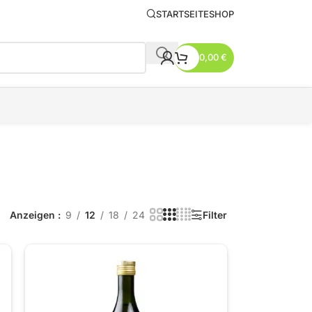
STARTSEITE
SHOP
0,00
€
Anzeigen
9
12
18
24
Filter