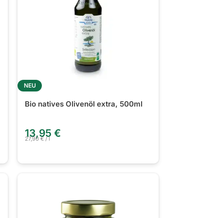
NEU
Bio natives Olivenöl extra, 500ml
13,95
€
27,90
€
/
l