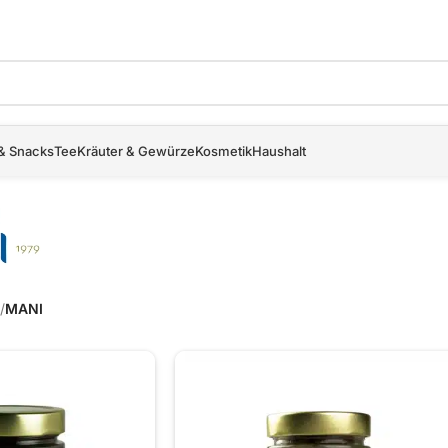
& Snacks
Tee
Kräuter & Gewürze
Kosmetik
Haushalt
/
MANI