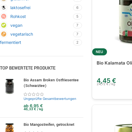
laktosefrei
6
Rohkost
5
vegan
7
vegetarisch
7
fermentiert
2
NEU
Bio Kalamata Ol
TOP BEWERTETE PRODUKTE
4,45
€
Bio Assam Broken Ostfriesentee
24,72
€
/
kg
(Schwarztee)
Ungeprüfte Gesamtbewertungen
ab
6,95
€
46,33
€
/
kg
Bio Mangostreifen, getrocknet