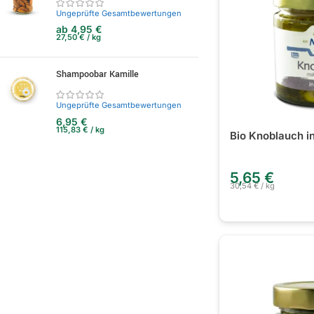
Ungeprüfte Gesamtbewertungen
ab
4,95
€
27,50
€
/
kg
Shampoobar Kamille
Ungeprüfte Gesamtbewertungen
6,95
€
115,83
€
/
kg
Bio Knoblauch in
5,65
€
30,54
€
/
kg