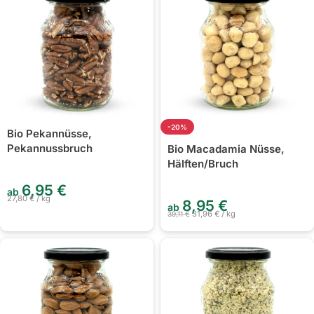
-20%
Bio Pekannüsse,
Pekannussbruch
Bio Macadamia Nüsse,
Hälften/Bruch
6,95
€
ab
27,80
€
/
kg
8,95
€
ab
31,96
€
/
kg
39,11
€