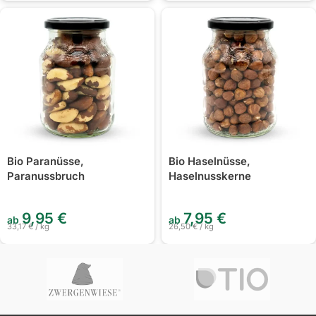
Bio Paranüsse,
Bio Haselnüsse,
Paranussbruch
Haselnusskerne
9,95
€
7,95
€
ab
ab
33,17
€
/
kg
26,50
€
/
kg