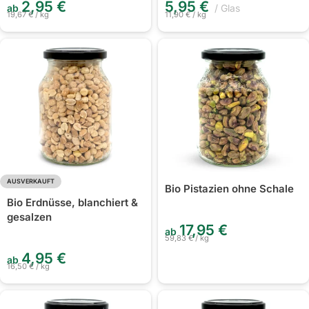
2,95
€
5,95
€
ab
Glas
19,67
€
/
kg
11,90
€
/
kg
AUSVERKAUFT
Bio Pistazien ohne Schale
Bio Erdnüsse, blanchiert &
gesalzen
17,95
€
ab
59,83
€
/
kg
4,95
€
ab
16,50
€
/
kg