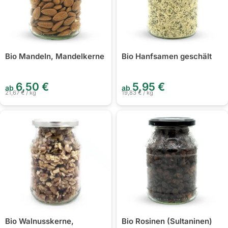
Bio Mandeln, Mandelkerne
Bio Hanfsamen geschält
6,50
€
5,95
€
ab
ab
21,67
€
/
kg
19,83
€
/
kg
Bio Walnusskerne,
Bio Rosinen (Sultaninen)