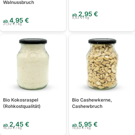
Walnussbruch
2,95
€
ab
9,83
€
/
kg
4,95
€
ab
21,52
€
/
kg
Bio Kokosraspel
Bio Cashewkerne,
(Rohkostqualität)
Cashewbruch
2,45
€
5,95
€
ab
ab
16,33
€
/
kg
19,83
€
/
kg