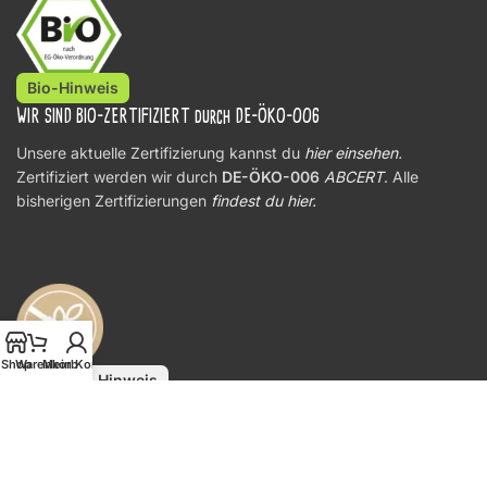
Bio-Hinweis
WIR SIND BIO-ZERTIFIZIERT durch DE-ÖKO-006
Unsere aktuelle Zertifizierung kannst du
hier einsehen
.
Zertifiziert werden wir durch
DE-ÖKO-006
ABCERT
. Alle
bisherigen Zertifizierungen
findest du hier.
Shop
Warenkorb
Mein Konto
Allergen-Hinweis
ALLERGIKERINFORMATION
Aufgrund unserer offenen Lagerhaltung
könnten in allen losen
Produkten
Spuren von bekannten allergieauslösenden Stoffen