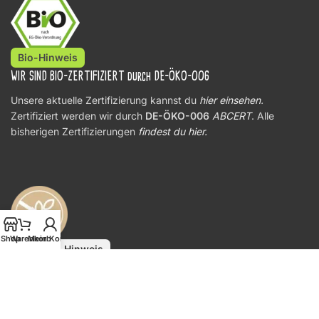
Bio-Hinweis
WIR SIND BIO-ZERTIFIZIERT durch DE-ÖKO-006
Unsere aktuelle Zertifizierung kannst du
hier einsehen
.
Zertifiziert werden wir durch
DE-ÖKO-006
ABCERT
. Alle
bisherigen Zertifizierungen
findest du hier.
Shop
Warenkorb
Mein Konto
Allergen-Hinweis
ALLERGIKERINFORMATION
Aufgrund unserer offenen Lagerhaltung
könnten in allen losen
Produkten
Spuren von bekannten allergieauslösenden Stoffen